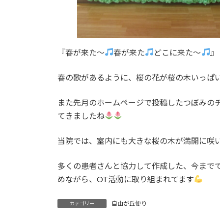
『春が来た～
春が来た
どこに来た～
』
春の歌があるように、桜の花が桜の木いっぱ
また先月のホームページで投稿したつぼみの
てきましたね
当院では、室内にも大きな桜の木が満開に咲
多くの患者さんと協力して作成した、今まで
めながら、OT活動に取り組まれてます
自由が丘便り
カテゴリー