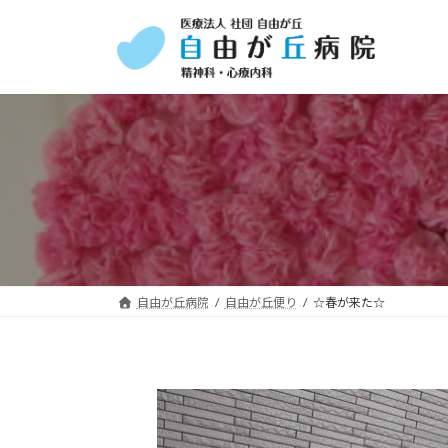
コ
ナ
ン
ビ
テ
ゲ
ン
ー
ツ
シ
へ
ョ
ス
ン
キ
に
ッ
移
プ
動
自由が丘病院
自由が丘便り
☆春が来た☆